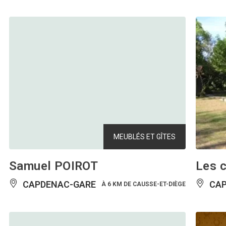
MEUBLÉS ET GÎTES
Samuel POIROT
Les c
CAPDENAC-GARE
CAP
À 6 KM DE CAUSSE-ET-DIÈGE