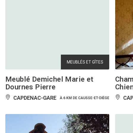
MEUBLÉS ET GÎTES
Meublé Demichel Marie et
Chamb
Dournes Pierre
Chien
CAPDENAC-GARE
CAP
À 6 KM DE CAUSSE-ET-DIÈGE