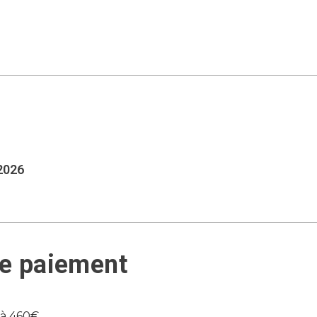
 2026
de paiement
 à 460€