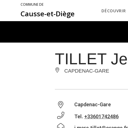
COMMUNE DE
DÉCOUVRIR
Causse-et-Diège
TILLET J
CAPDENAC-GARE
Capdenac-Gare
Tel.
+33601742486
j.marc.tillet@orange.fr