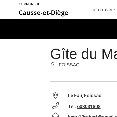
COMMUNE DE
DÉCOUVRIR
Causse-et-Diège
Gîte du M
FOISSAC
Le Fau, Foissac
Tel.
608031808
henri12robert@gmail.