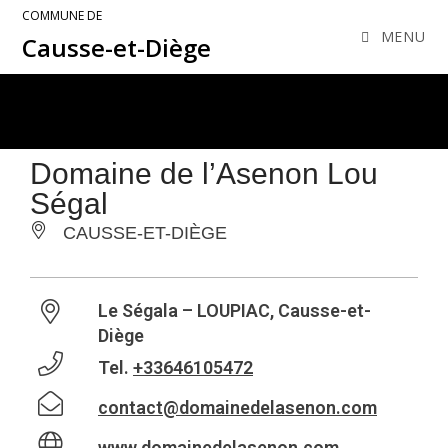
COMMUNE DE
MENU
Causse-et-Diège
Domaine de l’Asenon Lou
Ségal
CAUSSE-ET-DIÈGE
Le Ségala – LOUPIAC, Causse-et-
Diège
Tel.
+33646105472
contact@domainedelasenon.com
www.domainedelasenon.com