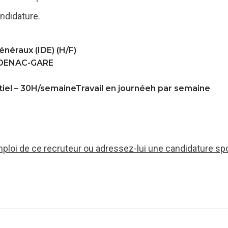
ndidature.
généraux (IDE) (H/F)
DENAC-GARE
tiel – 30H/semaineTravail en journéeh par semaine
mploi de ce recruteur ou adressez-lui une candidature sp